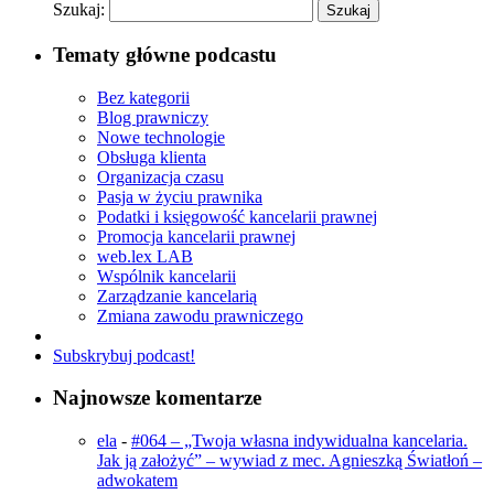
Szukaj:
Tematy główne podcastu
Bez kategorii
Blog prawniczy
Nowe technologie
Obsługa klienta
Organizacja czasu
Pasja w życiu prawnika
Podatki i księgowość kancelarii prawnej
Promocja kancelarii prawnej
web.lex LAB
Wspólnik kancelarii
Zarządzanie kancelarią
Zmiana zawodu prawniczego
Subskrybuj podcast!
Najnowsze komentarze
ela
-
#064 – „Twoja własna indywidualna kancelaria.
Jak ją założyć” – wywiad z mec. Agnieszką Światłoń –
adwokatem