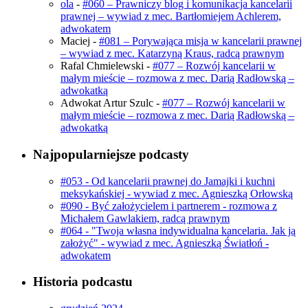
ola
-
#060 – Prawniczy blog i komunikacja kancelarii
prawnej – wywiad z mec. Bartłomiejem Achlerem,
adwokatem
Maciej
-
#081 – Porywająca misja w kancelarii prawnej
– wywiad z mec. Katarzyną Kraus, radcą prawnym
Rafal Chmielewski
-
#077 – Rozwój kancelarii w
małym mieście – rozmowa z mec. Darią Radłowską –
adwokatką
Adwokat Artur Szulc
-
#077 – Rozwój kancelarii w
małym mieście – rozmowa z mec. Darią Radłowską –
adwokatką
Najpopularniejsze podcasty
#053 - Od kancelarii prawnej do Jamajki i kuchni
meksykańskiej - wywiad z mec. Agnieszką Orłowską
#090 - Być założycielem i partnerem - rozmowa z
Michałem Gawlakiem, radcą prawnym
#064 - "Twoja własna indywidualna kancelaria. Jak ją
założyć" - wywiad z mec. Agnieszką Światłoń -
adwokatem
Historia podcastu