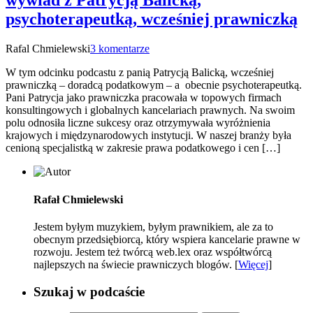
wywiad z Patrycją Balicką,
psychoterapeutką, wcześniej prawniczką
Rafal Chmielewski
3 komentarze
W tym odcinku podcastu z panią Patrycją Balicką, wcześniej
prawniczką – doradcą podatkowym – a obecnie psychoterapeutką.
Pani Patrycja jako prawniczka pracowała w topowych firmach
konsultingowych i globalnych kancelariach prawnych. Na swoim
polu odnosiła liczne sukcesy oraz otrzymywała wyróżnienia
krajowych i międzynarodowych instytucji. W naszej branży była
cenioną specjalistką w zakresie prawa podatkowego i cen […]
Rafał Chmielewski
Jestem byłym muzykiem, byłym prawnikiem, ale za to
obecnym przedsiębiorcą, który wspiera kancelarie prawne w
rozwoju. Jestem też twórcą web.lex oraz współtwórcą
najlepszych na świecie prawniczych blogów. [
Więcej
]
Szukaj w podcaście