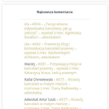
Najnowsze komentarze
ela
-
#064 – „Twoja własna
indywidualna kancelaria. Jak ją
założyć” – wywiad z mec. Agnieszką
Światłoń – adwokatem
ola
-
#060 – Prawniczy blog i
komunikacja kancelarii prawnej –
wywiad z mec. Bartłomiejem
Achlerem, adwokatem
Maciej
-
#081 – Porywająca misja w
kancelarii prawnej – wywiad z mec.
Katarzyną Kraus, radcą prawnym
Rafal Chmielewski
-
#077 – Rozwój
kancelarii w małym mieście –
rozmowa z mec. Darią Radłowską –
adwokatką
Adwokat Artur Szulc
-
#077 – Rozwój
kancelarii w małym mieście –
rozmowa z mec. Darią Radłowską –