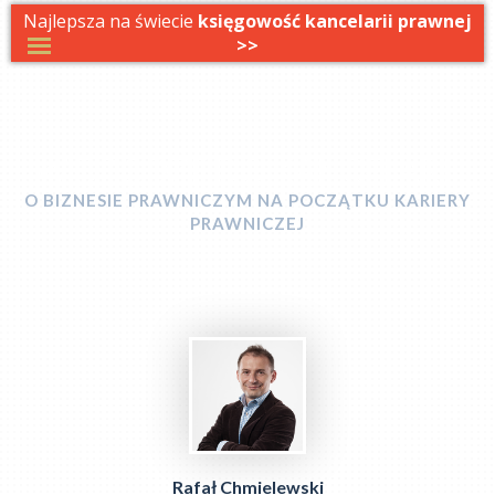
Najlepsza na świecie
księgowość kancelarii prawnej
>>
W DRODZE DO KANCELARII
O BIZNESIE PRAWNICZYM NA POCZĄTKU KARIERY
PRAWNICZEJ
Rafał Chmielewski