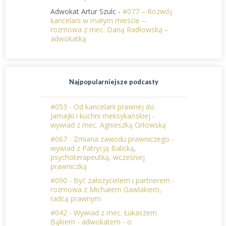
Adwokat Artur Szulc
-
#077 – Rozwój
kancelarii w małym mieście –
rozmowa z mec. Darią Radłowską –
adwokatką
Najpopularniejsze podcasty
#053 - Od kancelarii prawnej do
Jamajki i kuchni meksykańskiej -
wywiad z mec. Agnieszką Orłowską
#067 - Zmiana zawodu prawniczego -
wywiad z Patrycją Balicką,
psychoterapeutką, wcześniej
prawniczką
#090 - Być założycielem i partnerem -
rozmowa z Michałem Gawlakiem,
radcą prawnym
#042 - Wywiad z mec. Łukaszem
Bąkiem - adwokatem - o