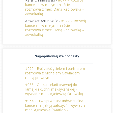
Rafal Chmielewski
-
#077 – Rozwój
kancelarii w małym mieście –
rozmowa z mec. Darią Radłowską –
adwokatką
Adwokat Artur Szulc
-
#077 – Rozwój
kancelarii w małym mieście –
rozmowa z mec. Darią Radłowską –
adwokatką
Najpopularniejsze podcasty
#090 - Być założycielem i partnerem -
rozmowa z Michałem Gawlakiem,
radcą prawnym
#053 - Od kancelarii prawnej do
Jamajki i kuchni meksykańskiej -
wywiad z mec. Agnieszką Orłowską
#064 - "Twoja własna indywidualna
kancelaria. Jak ją założyć" - wywiad z
mec. Agnieszką Światłoń -