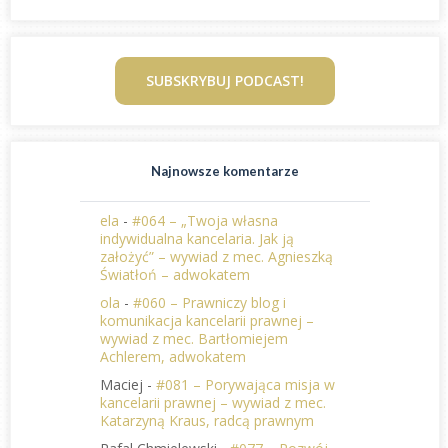
SUBSKRYBUJ PODCAST!
Najnowsze komentarze
ela
-
#064 – „Twoja własna
indywidualna kancelaria. Jak ją
założyć” – wywiad z mec. Agnieszką
Światłoń – adwokatem
ola
-
#060 – Prawniczy blog i
komunikacja kancelarii prawnej –
wywiad z mec. Bartłomiejem
Achlerem, adwokatem
Maciej
-
#081 – Porywająca misja w
kancelarii prawnej – wywiad z mec.
Katarzyną Kraus, radcą prawnym