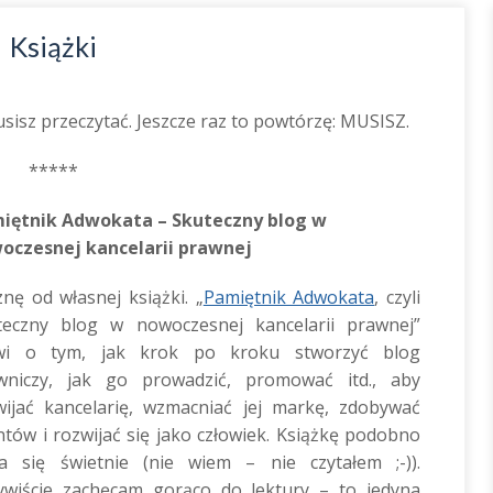
Książki
sisz przeczytać. Jeszcze raz to powtórzę: MUSISZ.
*****
iętnik Adwokata – Skuteczny blog w
oczesnej kancelarii prawnej
nę od własnej książki. „
Pamiętnik Adwokata
, czyli
teczny blog w nowoczesnej kancelarii prawnej”
i o tym, jak krok po kroku stworzyć blog
wniczy, jak go prowadzić, promować itd., aby
wijać kancelarię, wzmacniać jej markę, zdobywać
ntów i rozwijać się jako człowiek. Książkę podobno
ta się świetnie (nie wiem – nie czytałem ;-)).
ywiście zachęcam gorąco do lektury – to jedyna