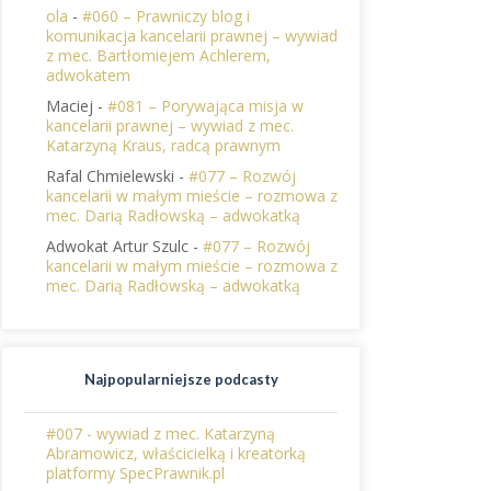
ola
-
#060 – Prawniczy blog i
komunikacja kancelarii prawnej – wywiad
z mec. Bartłomiejem Achlerem,
adwokatem
Maciej
-
#081 – Porywająca misja w
kancelarii prawnej – wywiad z mec.
Katarzyną Kraus, radcą prawnym
Rafal Chmielewski
-
#077 – Rozwój
kancelarii w małym mieście – rozmowa z
mec. Darią Radłowską – adwokatką
Adwokat Artur Szulc
-
#077 – Rozwój
kancelarii w małym mieście – rozmowa z
mec. Darią Radłowską – adwokatką
Najpopularniejsze podcasty
#007 - wywiad z mec. Katarzyną
Abramowicz, właścicielką i kreatorką
platformy SpecPrawnik.pl