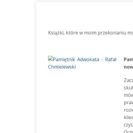
Książki, które w moim przekonaniu mu
Pam
now
Zacz
sku
mów
pra
roz
klie
czy
Ocz