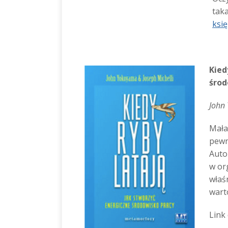
tak
ksi
Kied
środ
John
Mała
pewn
Auto
w or
właś
wart
Link