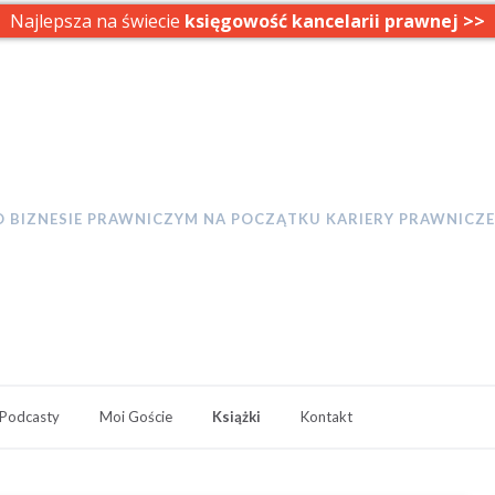
Najlepsza na świecie
księgowość kancelarii prawnej >>
W DRODZE DO KANCELARI
O BIZNESIE PRAWNICZYM NA POCZĄTKU KARIERY PRAWNICZE
Podcasty
Moi Goście
Książki
Kontakt