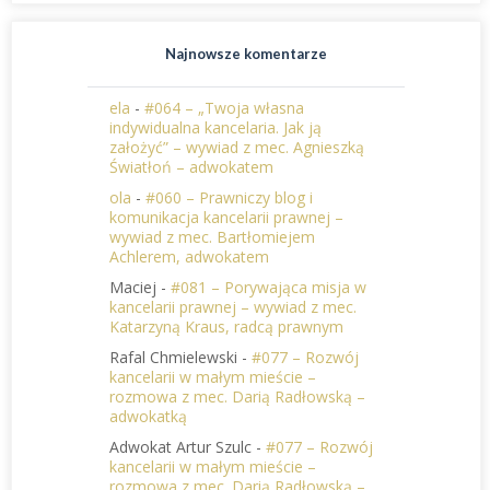
Najnowsze komentarze
ela
-
#064 – „Twoja własna
indywidualna kancelaria. Jak ją
założyć” – wywiad z mec. Agnieszką
Światłoń – adwokatem
ola
-
#060 – Prawniczy blog i
komunikacja kancelarii prawnej –
wywiad z mec. Bartłomiejem
Achlerem, adwokatem
Maciej
-
#081 – Porywająca misja w
kancelarii prawnej – wywiad z mec.
Katarzyną Kraus, radcą prawnym
Rafal Chmielewski
-
#077 – Rozwój
kancelarii w małym mieście –
rozmowa z mec. Darią Radłowską –
adwokatką
Adwokat Artur Szulc
-
#077 – Rozwój
kancelarii w małym mieście –
rozmowa z mec. Darią Radłowską –