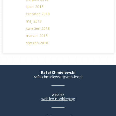
lipiec 2018
czerwiec 2018
maj 2018
kwiecień 2018
marzec 2018
styczeń 2018
Rafał Chmielewski
rafal.chmielewski@web-lex.pl
web.lex
web.lex Bookkeping