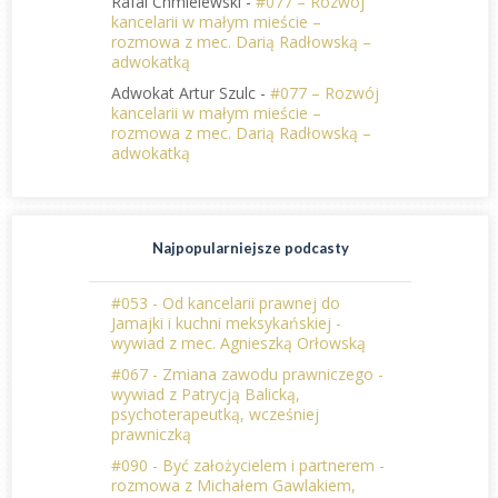
Rafal Chmielewski
-
#077 – Rozwój
kancelarii w małym mieście –
rozmowa z mec. Darią Radłowską –
adwokatką
Adwokat Artur Szulc
-
#077 – Rozwój
kancelarii w małym mieście –
rozmowa z mec. Darią Radłowską –
adwokatką
Najpopularniejsze podcasty
#053 - Od kancelarii prawnej do
Jamajki i kuchni meksykańskiej -
wywiad z mec. Agnieszką Orłowską
#067 - Zmiana zawodu prawniczego -
wywiad z Patrycją Balicką,
psychoterapeutką, wcześniej
prawniczką
#090 - Być założycielem i partnerem -
rozmowa z Michałem Gawlakiem,