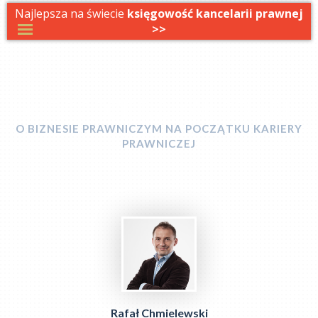
Najlepsza na świecie
księgowość kancelarii prawnej
>>
W DRODZE DO KANCELARII
O BIZNESIE PRAWNICZYM NA POCZĄTKU KARIERY
PRAWNICZEJ
Rafał Chmielewski