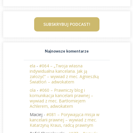
SUBSKRYBUJ PODCAST!
Najnowsze komentarze
ela
-
#064 – „Twoja własna
indywidualna kancelaria. Jak ją
założyć” – wywiad z mec. Agnieszką
Światłoń – adwokatem
ola
-
#060 – Prawniczy blog i
komunikacja kancelarii prawnej –
wywiad z mec. Bartłomiejem
Achlerem, adwokatem
Maciej
-
#081 – Porywająca misja w
kancelarii prawnej – wywiad z mec.
Katarzyną Kraus, radcą prawnym