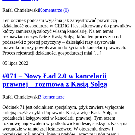
Rafal Chmielewski
Komentarze (0)
Ten odcinek podcastu wyjaśnia jak zarejestrować prawniczą
działalność gospodarczą w CEDIG i jest skierowany do prawników,
którzy zamierzają założyć własną kancelarię. Na ten temat
rozmawiam oczywiście z Kasią Solgą, która ten proces zna od
podszewki z prostej przyczyny – dziesiątki razy asystowała
prawnikom przy powoływaniu do życia ich kancelarii prawnych.
Proces rejestracji działaności gospodarczej miał […]
05 lipca 2022
#071 – Nowy Ład 2.0 w kancelarii
prawnej – rozmowa z Kasią Solgą
Rafal Chmielewski
3 komentarze
Odcinek 71 jest odcinkiem specjalnym, gdyż zawiera wyłącznie
kolejną część z cyklu Poprawnik Kasi, a więc Kasia Solga o
podatkach i księgowości w kancelarii prawnej. Tym razem
rozmowę nagrywałem w podkatowickim lesie, siedząc z Kasią na
werandzie w tamtejszej leśniczówce. W otoczeniu drzew i
wszelakiej roślinności, śpiewu ptaków, leżącym u nóg psem i