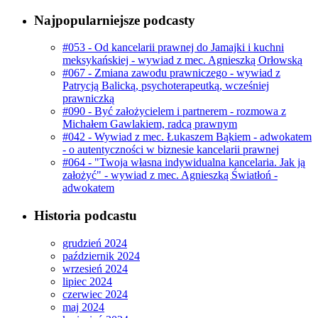
Najpopularniejsze podcasty
#053 - Od kancelarii prawnej do Jamajki i kuchni
meksykańskiej - wywiad z mec. Agnieszką Orłowską
#067 - Zmiana zawodu prawniczego - wywiad z
Patrycją Balicką, psychoterapeutką, wcześniej
prawniczką
#090 - Być założycielem i partnerem - rozmowa z
Michałem Gawlakiem, radcą prawnym
#042 - Wywiad z mec. Łukaszem Bąkiem - adwokatem
- o autentyczności w biznesie kancelarii prawnej
#064 - "Twoja własna indywidualna kancelaria. Jak ją
założyć" - wywiad z mec. Agnieszką Światłoń -
adwokatem
Historia podcastu
grudzień 2024
październik 2024
wrzesień 2024
lipiec 2024
czerwiec 2024
maj 2024