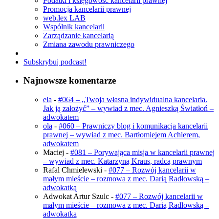
Podatki i księgowość kancelarii prawnej
Promocja kancelarii prawnej
web.lex LAB
Wspólnik kancelarii
Zarządzanie kancelarią
Zmiana zawodu prawniczego
Subskrybuj podcast!
Najnowsze komentarze
ela
-
#064 – „Twoja własna indywidualna kancelaria.
Jak ją założyć” – wywiad z mec. Agnieszką Światłoń –
adwokatem
ola
-
#060 – Prawniczy blog i komunikacja kancelarii
prawnej – wywiad z mec. Bartłomiejem Achlerem,
adwokatem
Maciej
-
#081 – Porywająca misja w kancelarii prawnej
– wywiad z mec. Katarzyną Kraus, radcą prawnym
Rafal Chmielewski
-
#077 – Rozwój kancelarii w
małym mieście – rozmowa z mec. Darią Radłowską –
adwokatką
Adwokat Artur Szulc
-
#077 – Rozwój kancelarii w
małym mieście – rozmowa z mec. Darią Radłowską –
adwokatką