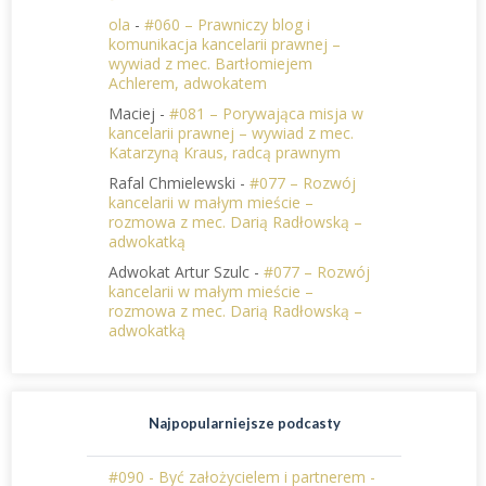
ola
-
#060 – Prawniczy blog i
komunikacja kancelarii prawnej –
wywiad z mec. Bartłomiejem
Achlerem, adwokatem
Maciej
-
#081 – Porywająca misja w
kancelarii prawnej – wywiad z mec.
Katarzyną Kraus, radcą prawnym
Rafal Chmielewski
-
#077 – Rozwój
kancelarii w małym mieście –
rozmowa z mec. Darią Radłowską –
adwokatką
Adwokat Artur Szulc
-
#077 – Rozwój
kancelarii w małym mieście –
rozmowa z mec. Darią Radłowską –
adwokatką
Najpopularniejsze podcasty
#090 - Być założycielem i partnerem -