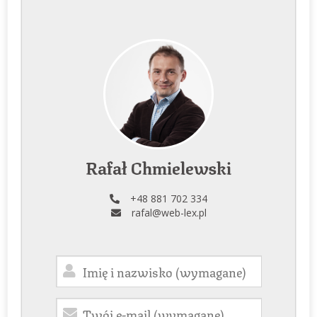
Rafał Chmielewski
+48 881 702 334
rafal@web-lex.pl