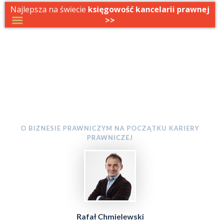
Najlepsza na świecie
księgowość kancelarii prawnej
>>
W DRODZE DO
KANCELARII
O BIZNESIE PRAWNICZYM NA POCZĄTKU KARIERY
PRAWNICZEJ
Rafał Chmielewski