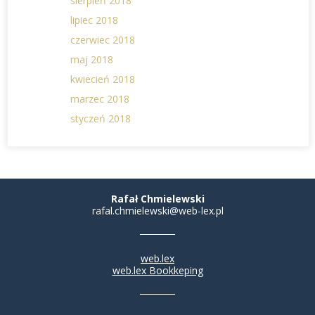
sierpień 2018
lipiec 2018
czerwiec 2018
maj 2018
kwiecień 2018
marzec 2018
styczeń 2018
Rafał Chmielewski
rafal.chmielewski@web-lex.pl
web.lex
web.lex Bookkeping