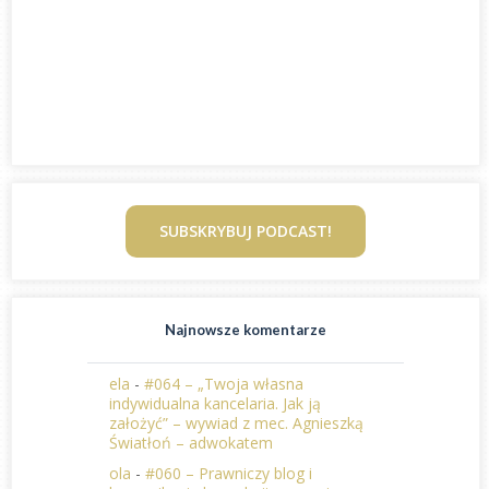
SUBSKRYBUJ PODCAST!
Najnowsze komentarze
ela
-
#064 – „Twoja własna
indywidualna kancelaria. Jak ją
założyć” – wywiad z mec. Agnieszką
Światłoń – adwokatem
ola
-
#060 – Prawniczy blog i