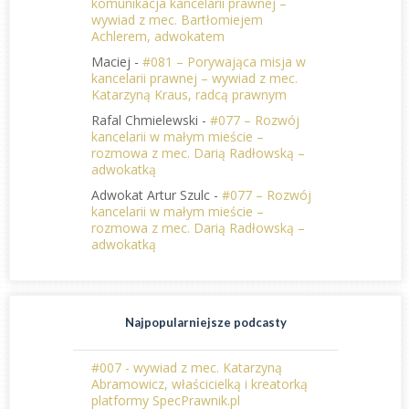
komunikacja kancelarii prawnej –
wywiad z mec. Bartłomiejem
Achlerem, adwokatem
Maciej
-
#081 – Porywająca misja w
kancelarii prawnej – wywiad z mec.
Katarzyną Kraus, radcą prawnym
Rafal Chmielewski
-
#077 – Rozwój
kancelarii w małym mieście –
rozmowa z mec. Darią Radłowską –
adwokatką
Adwokat Artur Szulc
-
#077 – Rozwój
kancelarii w małym mieście –
rozmowa z mec. Darią Radłowską –
adwokatką
Najpopularniejsze podcasty
#007 - wywiad z mec. Katarzyną
Abramowicz, właścicielką i kreatorką
platformy SpecPrawnik.pl